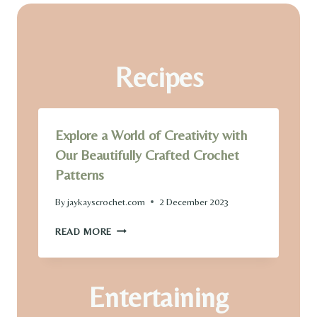
Recipes
Explore a World of Creativity with
Our Beautifully Crafted Crochet
Patterns
By
jaykayscrochet.com
2 December 2023
E
READ MORE
X
P
L
Entertaining
O
R
E