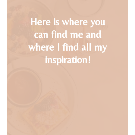
D
C
R
Here is where you
O
C
can find me and
H
E
where I find all my
T
P
inspiration!
A
T
T
E
R
N
S