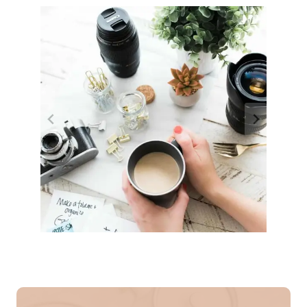
H
O
U
R
B
E
A
U
T
I
F
U
L
L
Y
C
R
A
F
T
E